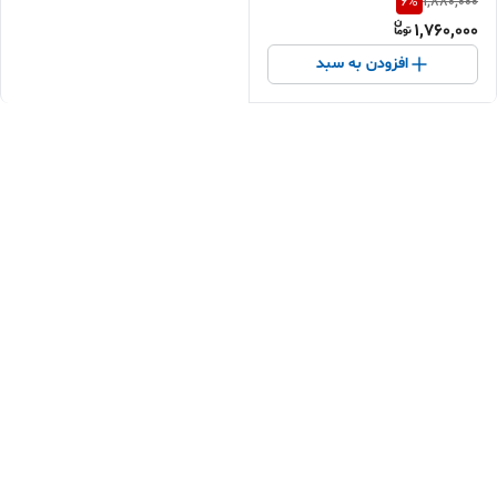
6
%
1,880,000
1,760,000
افزودن به سبد