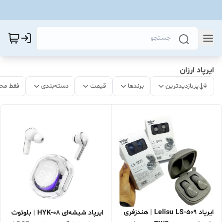
ایرپاد ارزان
پربازدیدترین
برندها
قیمت
دسته‌بندی
فقط مح
ایرپاد Lelisu LS-509 | هندزفری
ایرپاد شیشه‌ای HYK-08 | بلوتوث