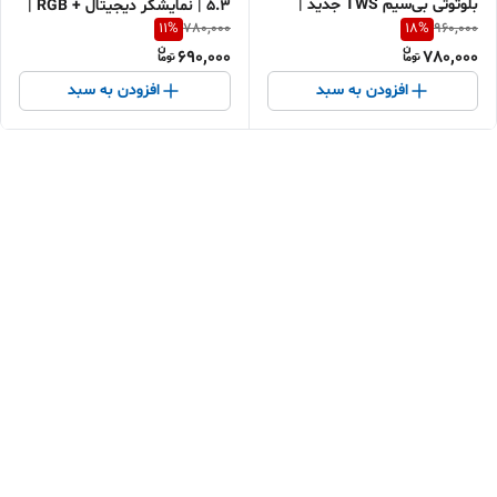
بلوتوثی بی‌سیم TWS جدید |
5.3 | نمایشگر دیجیتال + RGB |
11
%
18
%
780,000
960,000
ارسال سریع | خرید اقساطی |
اقتصادی، هدیه و کادو | اقساطی +
690,000
780,000
هدیه اقتصادی
ارسال سریع
افزودن به سبد
افزودن به سبد