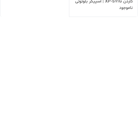
کاردن XP-S71G | اسپیکر بلوتوثی
ناموجود
شارژی با رقص نور و صدای 360
درجه | هدیه خاص | اقساطی |
ارسال سریع | پاشا۹۷