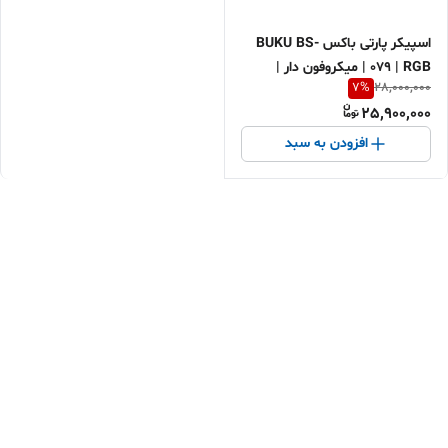
اسپیکر پارتی باکس BUKU BS-
079 | RGB | میکروفون دار |
7
%
28,000,000
مناسب باغ، باشگاه و سال
25,900,000
افزودن به سبد