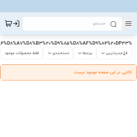
%DA%A9%D8%A7%D8%A8%D9%84%20%D8%AF%DB%8C%D8%AA%D8%A7%20%D9%BE%D9%84%D8%A7%D8%B3%20%D9%85%D8%AF%D9%84%20DP33
جدیدترین
برندها
دسته‌بندی
فقط محصولات موجود
کالایی در این صفحه موجود نیست