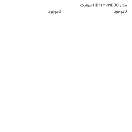
3340mAh ضمانت 6 ماه اقساطی
مدل HB444199EBC ظرفیت
و ارسال سریع
ناموجود
ناموجود
2550mAh | ضمانت ۶ ماه |
اقساطی و ارسال سریع