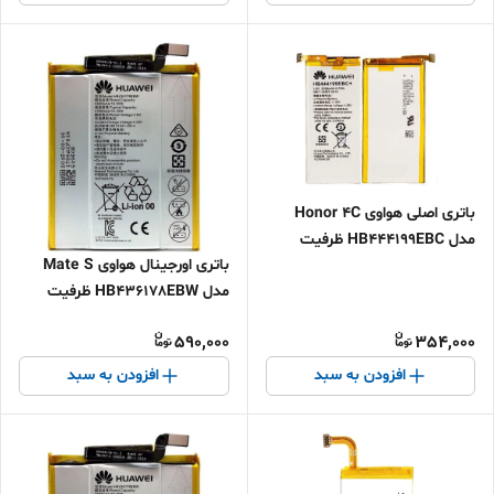
باتری اصلی هواوی Honor 4C
مدل HB444199EBC ظرفیت
باتری اورجینال هواوی Mate S
2550mAh ضمانت 6 ماه اقساطی
مدل HB436178EBW ظرفیت
و ارسال سریع
2700mAh ضمانت 6 ماه اقساطی و
590,000
354,000
ارسال سریع
افزودن به سبد
افزودن به سبد