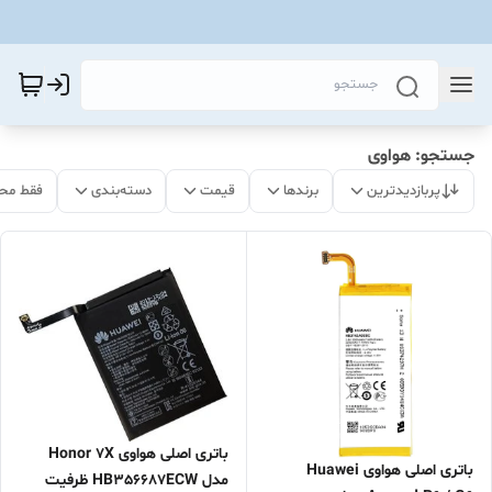
جستجو: هواوی
پربازدیدترین
برندها
قیمت
دسته‌بندی
فقط مح
باتری اصلی هواوی Honor 7X
باتری اصلی هواوی Huawei
مدل HB356687ECW ظرفیت