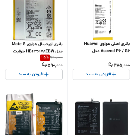
باتری اصلی هواوی Huawei
باتری اورجینال هواوی Mate S
Ascend P6 / G6 مدل
مدل HB436178EBW ظرفیت
25
%
790,000
HB3742A0EBC ظرفیت
2700mAh | ضمانت ۶ ماه |
590,000
485,000
2000mAh
اقساطی و ارسال سریع
افزودن به سبد
افزودن به سبد