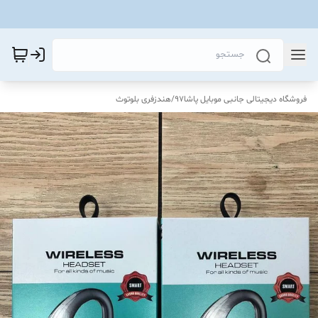
فروشگاه دیجیتالی جانبی موبایل پاشا97
/
هندزفری بلوتوث