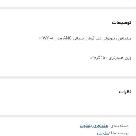
توضیحات
هندزفری بلوتوثی تک گوش خلبانی ANC مدل WY-01✅
وزن هندزفری : 1۵ گرم✅
نوع اتصال : بی‌سیم✅
نظرات
مناسب برای : مکالمه , کاربری عمومی✅
طراحی جدید و بسیار شیک✅
دسته‌بندی
:
هندزفری بلوتوث
برچسب‌ها :
خلبانی
قابلیت مکالمه و پخش موزیک✅