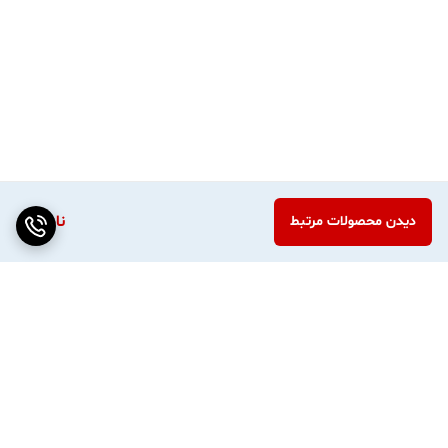
مناسب برای : مکالمه،موزیک✅
زمان موردنیاز برای شارژ هدفون : ۴۵ دقیقه✅
شارژری که برای این مدل هندزفری می توانید استفاده نمایید از شارژر گوشی
های اندرویدی ( میکرو یو اس بی ) است که یک کابل شارژ در داخل بسته
ناموجود
دیدن محصولات مرتبط
بندی کالا وجود دارد. برای این که طول عمر باتری و هندزفری بیشتر شود
بهتر است از شارژر های سریع ( Fast charging ) استفاده نکنید. همچنین
شارژ طولانی باعث خراب شدن باتری می شود.✅
برگشت به بالا