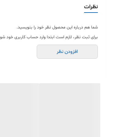
نظرات
مدل: KTS 1337، کی تی اس 1337
شما هم درباره این محصول نظر خود را بنویسید.
نوع اتصال‌پذیری: باسیم و بی‌سیم
برای ثبت نظر، لازم است ابتدا وارد حساب کاربری خود شوی
افزودن نظر
نوع محصول: اسپیکر بلوتوثی
کانکتورها: USB Type-A، شیار کارت حافظه، وای‌فای
توضیحات محصول
اسپیکر بل
باعث می‌شود به‌راحتی داخل کوله‌پشتی، کیف یا ساک سفر ق