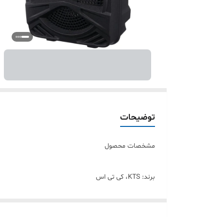
توضیحات
مشخصات محصول
برند: KTS، کی تی اس
رنگ: مشکی