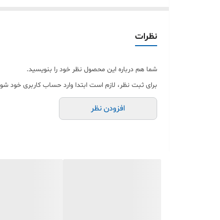
گزینه‌ای کاربردی باشد.
این محصول با امکان خرید اقساطی و ارسال سریع به سراس
مشخصات فنی
نظرات
برند: JBL (طرح)
نوع اتصال: بی‌سیم (بلوتوث)
شما هم درباره این محصول نظر خود را بنویسید.
توان خروجی: 40 وات در حالت استفاده از باتری
برای ثبت نظر، لازم است ابتدا وارد حساب کاربری خود شوی
توان خروجی: 60 وات در حالت استفاده از برق شهری
افزودن نظر
ظرفیت باتری: 2000 میلی‌آمپر ساعت
نوع باتری: لیتیوم یونی / لیتیوم پلیمر
جنس بدنه: پلاستیک مقاوم ABS
دامنه فرکانسی: 50 هرتز تا 20 کیلوهرتز
دارای رادیو FM
وزن: حدود 600 گرم
ویژگی‌های محصول