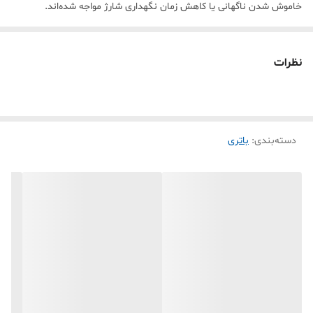
خاموش شدن ناگهانی یا کاهش زمان نگهداری شارژ مواجه شده‌اند.
مشخصات باتری iPhone XS Max: ✅ نوع باتری: Li-ion (لیتیوم یون) ✅
ظرفیت: 3174 میلی‌آمپر ساعت ✅ مناسب برای iPhone XS Max ✅
نظرات
عملکرد پایدار و شارژدهی مطلوب ✅ کیفیت ساخت بالا و سازگار با سیستم
مدیریت انرژی آیفون باتری آیفون XS Max به لطف ظرفیت مناسب و
هماهنگی با تراشه A12 Bionic می‌تواند مصرف انرژی را بهینه مدیریت کند
دسته‌بندی
:
باتری
و در استفاده روزمره عملکرد قابل قبولی ارائه دهد. بر اساس تست‌های
تخصصی، آیفون XS Max با باتری سالم توانایی ارائه حدوداً: 🔹 وبگردی:
بیش از 11 ساعت 🔹 مکالمه: بیش از 16 ساعت 🔹 پخش ویدئو: بیش از 13
ساعت اگر باتری گوشی شما زود خالی می‌شود، درصد شارژ ناگهانی کم
می‌شود یا نیاز به شارژ چندباره در روز دارید، تعویض باتری می‌تواند عملکرد
دستگاه را دوباره بهبود دهد. ⭐ خرید آسان با شرایط اقساطی 🚚 ارسال
سریع به سراسر کشور