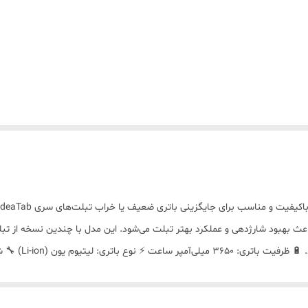
باعث بهبود شارژدهی و عملکرد بهتر تبلت می‌شود. این مدل با چندین نسخه از تبلت
1000-LF) ✅ Lenovo IdeaTab A3000 (A3000-F / A3000-H / A3000-GV / A300
 ✔️ کیفیت ساخت بالا و عملکرد پایدار ✔️ مناسب تعویض باتری فرسوده و ضعیف ✔️ شارژدهی 