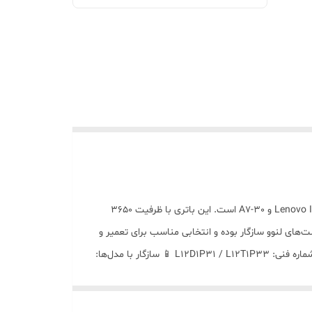
باتری تبلت لنوو مدل L12T1P33 / L12D1P31 یک باتری باکیفیت و مناسب برای جایگزینی باتری ضعیف یا خراب تبلت‌های سری Lenovo IdeaTab و A7-30 است. این باتری با ظرفیت 3650
‌های لنوو سازگار بوده و انتخابی مناسب برای تعمیر و
بازگرداندن عمر دستگاه‌های قدیمی‌تر لنوو محسوب می‌شود. 🔋 ظرفیت باتری: 3650 میلی‌آمپر ساعت ⚡ نوع باتری: لیتیوم یون (Li-ion) 🔧 شماره فنی: L12D1P31 / L12T1P33 📱 سازگار با مدل‌ها:
✅ Lenovo IdeaTab A1000 (A1000-F / A1000-G / A
مناسب برای استفاده روزمره ✔️ سازگاری دقیق با مدل‌های ذکر