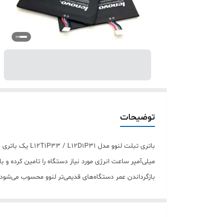
توضیحات
میلی‌آمپر ساعت انرژی مورد نیاز دستگاه را تامین کرده و 
0-HV) ✅ Lenovo A7-30 A3300 (A3300-H / A3300-T /
A3300-GV / A3300-HV) ⭐ ویژگی‌ها: