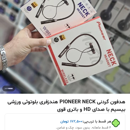
هدفون گردنی PIONEER NECK هندزفری بلوتوثی ورزشی
بیسیم با صدای HD و باتری قوی
هر قسط با ترب‌پی:
۱۷۲٬۵۰۰
تومان
۴ قسط ماهانه. بدون سود، چک و ضامن.