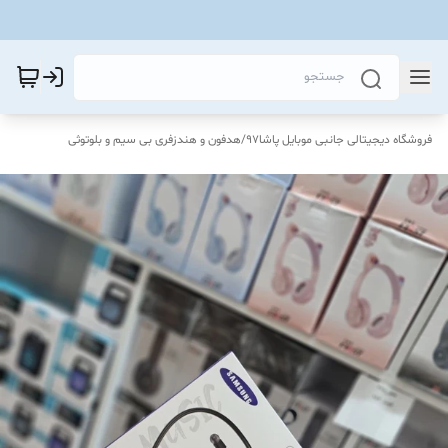
فروشگاه دیجیتالی جانبی موبایل پاشا97
/
هدفون و هندزفری بی سیم و بلوتوثی