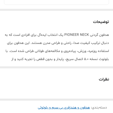
توضیحات
هدفون گردنی PIONEER NECK یک انتخاب ایده‌آل برای افرادی است که به
دنبال ترکیب کیفیت صدا، راحتی و طراحی مدرن هستند. این هدفون برای
استفاده روزمره، ورزش، پیاده‌روی و مکالمه‌های طولانی طراحی شده است. با
بلوتوث نسخه 5.0 اتصال سریع، پایدار و بدون قطعی را تجربه کنید و از
صدای شفاف با بیس قدرتمند HD لذت ببرید. 🔊 کیفیت صدا و مکالمه
این هدفون با درایورهای باکیفیت، صدایی واضح و عمیق تولید می‌کند.
نظرات
میکروفن داخلی آن باعث می‌شود مکالمه‌ها کاملاً شفاف و بدون نویز
محیطی انجام شود. 🏃‍♂️ مناسب ورزش و استفاده روزانه طراحی سبک و
گردنی باعث می‌شود در هنگام حرکت، ورزش یا پیاده‌روی کاملاً راحت باشد.
دسته‌بندی
:
هدفون و هندزفری بی سیم و بلوتوثی
مقاومت در برابر تعریق و باد، آن را برای فعالیت‌های ورزشی مناسب کرده