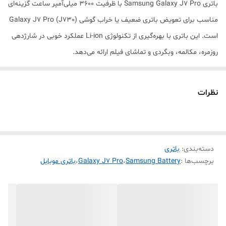
باتری Samsung Galaxy J7 Pro با ظرفیت 3600 میلی‌آمپر ساعت گزینه‌ای
مناسب برای تعویض باتری ضعیف یا خراب گوشی Galaxy J7 Pro (J730)
است. این باتری با بهره‌گیری از تکنولوژی Li-ion عملکرد خوبی در شارژدهی
روزمره، مکالمه، وبگردی و تماشای فیلم ارائه می‌دهد.
مشخصات باتری:
✅ مدل: Samsung Galaxy J7 Pro / J730
نظرات
✅ ظرفیت: 3600mAh
✅ نوع باتری: Li-ion
✅ قابلیت فست شارژ: ندارد
دسته‌بندی
:
باتری
✅ شارژ بی‌سیم: ندارد
برچسب‌ها :
Samsung Battery
،
Galaxy J7 Pro
،
باتری موبایل
✅ زمان وبگردی: حدود 12 ساعت
✅ پخش فیلم: حدود 18 ساعت
✅ مناسب برای تعویض باتری فرسوده و کاهش سرعت تخلیه شارژ
باتری اصلی Galaxy J7 Pro با ظرفیت بالا باعث افزایش دوام شارژ گوشی