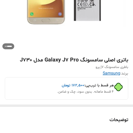
باتری اصلی سامسونگ Galaxy J7 Pro مدل J730
باطری سامسونگ j7 پرو
برند:
Samsung
هر قسط با ترب‌پی:
۱۷۲٬۵۰۰
تومان
۴ قسط ماهانه. بدون سود، چک و ضامن.
توضیحات