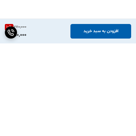
10
%
770,000
افزودن به سبد خرید
690,000
برگشت به بالا