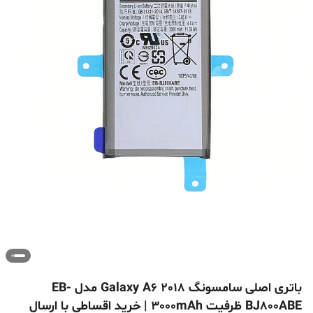
باتری اصلی سامسونگ Galaxy A6 2018 مدل EB-
BJ800ABE ظرفیت 3000mAh | خرید اقساطی با ارسال