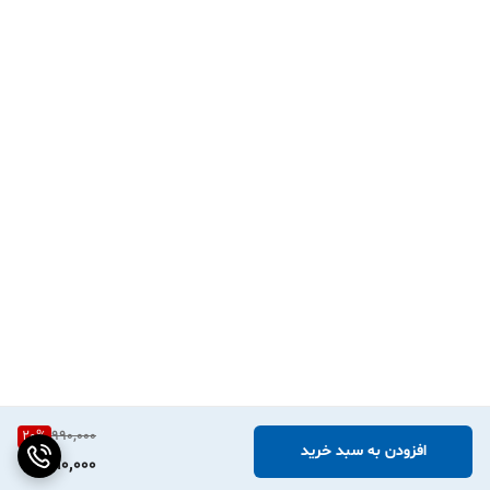
20
%
990,000
افزودن به سبد خرید
790,000