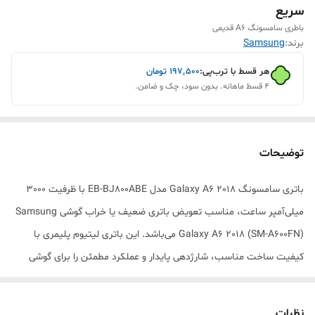
سریع
باطری سامسونگ A6 قدیمی
برند:
Samsung
هر قسط با ترب‌پی:
۱۹۷٬۵۰۰
تومان
۴ قسط ماهانه. بدون سود، چک و ضامن.
توضیحات
باتری سامسونگ Galaxy A6 2018 مدل EB-BJ800ABE با ظرفیت 3000
میلی‌آمپر ساعت، مناسب تعویض باتری ضعیف یا خراب گوشی Samsung
Galaxy A6 2018 (SM-A600FN) می‌باشد. این باتری لیتیوم پلیمری با
کیفیت ساخت مناسب، شارژدهی پایدار و عملکرد مطمئن را برای گوشی
شما فراهم می‌کند.
مشخصات: 🔋 ظرفیت: 3000 میلی‌آمپر ساعت
نظرات