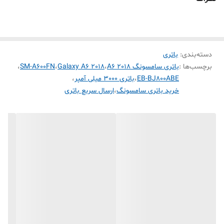
⚡ نوع باتری: Li-Po
🔧 مدل: EB-BJ800ABE
📱 سازگار با: Samsung Galaxy A6 2018 (SM-A600FN)
🏷️ برند: Samsung
دسته‌بندی
:
باتری
برچسب‌ها :
باتری سامسونگ A6 2018
،
Galaxy A6 2018
،
SM-A600FN
،
نشانه‌های خرابی باتری:
EB-BJ800ABE
،
باتری 3000 میلی آمپر
،
خالی شدن سریع شارژ
خرید باتری سامسونگ
،
ارسال سریع باتری
خاموش شدن ناگهانی گوشی
دیر شارژ شدن
باد کردن باتری
تعویض باتری داخلی Galaxy A6 2018 نیاز به دقت دارد و بهتر است توسط
تعمیرکار انجام شود.
💳 خرید اقساطی
🚚 ارسال سریع