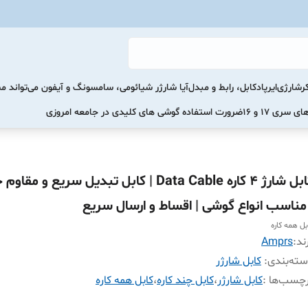
رشارژی
ایرپاد
کابل، رابط و مبدل
آیا شارژر شیائومی، سامسونگ و آیفون می‌تواند 
ضرورت استفاده گوشی های کلیدی در جامعه امروزی
کابل شارژ 4 کاره Data Cable | کابل تبدیل سریع و م
 مناسب انواع گوشی | اقساط و ارسال سریع
بل همه کاره
ند:
Amprs
ته‌بندی
:
کابل شارژر
چسب‌ها :
کابل شارژر
،
کابل چند کاره
،
کابل همه کاره