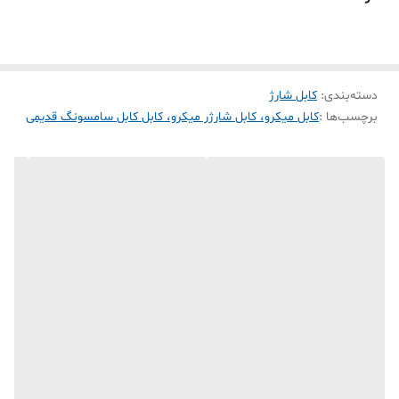
مناسب هستند گزینه‌ای بسیار اقتصادی است. اگر هنوز از دستگاه‌هایی
استفاده می‌کنید که دارای پورت Micro USB هستند، این کابل می‌تواند نیاز
شما را به‌خوبی برطرف کند.
دسته‌بندی
:
کابل شارژ
🚚 ارسال سریع به سراسر کشور
برچسب‌ها :
کابل میکرو، کابل شارژر میکرو، کابل کابل سامسونگ قدیمی
💳 امکان خرید اقساطی
🛒 قیمت اقتصادی و مقرون‌به‌صرفه