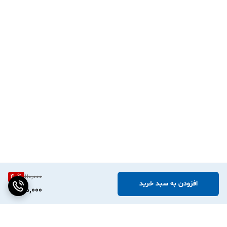
40
%
110,000
افزودن به سبد خرید
65,000