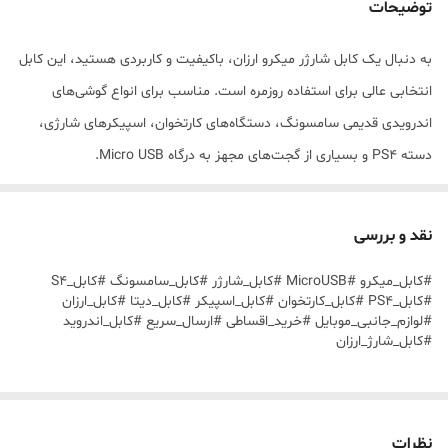
توضیحات
به دنبال یک کابل شارژر میکرو ارزان، باکیفیت و کاربردی هستید، این کابل
انتخابی عالی برای استفاده روزمره است. مناسب برای انواع گوشی‌های
اندرویدی قدیمی سامسونگ، دستگاه‌های کارتخوان، اسپیکرهای شارژی،
دسته PS4 و بسیاری از گجت‌های مجهز به درگاه Micro USB.
✅ مناسب برای گوشی‌های قدیمی سامسونگ
✅ مناسب برای Samsung Galaxy S4 و مدل‌های مشابه
نقد و بررسی
✅ قابل استفاده برای دسته پلی استیشن 4 (PS4 Controller)
#کابل_میکرو #MicroUSB #کابل_شارژر #کابل_سامسونگ #کابل_S4
✅ مناسب دستگاه‌های کارتخوان سیار
#کابل_PS4 #کابل_کارتخوان #کابل_اسپیکر #کابل_دیتا #کابل_ارزان
✅ قابل استفاده برای اسپیکرهای بلوتوثی
#لوازم_جانبی_موبایل #خرید_اقساطی #ارسال_سریع #کابل_اندروید
#کابل_شارژ_ارزان
✅ مناسب انواع چراغ شارژی، پاوربانک، گجت و تجهیزات الکترونیکی
✅ پشتیبانی از شارژ و انتقال دیتا
✅ سبک، کاربردی و مناسب استفاده روزمره
نظرات
این کابل برای افرادی که به دنبال یک کابل میکرو دم دستی با قیمت