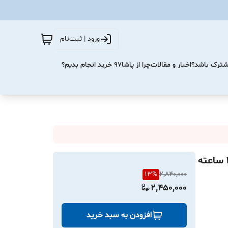
ورود | ثبت‌نام
مشترک باشد؟
اخبار و مقالات
چرا از پاشا۹۷ خرید انجام بدیم؟
هدست گردنی OAK-N95 با قابلیت تغییر صدا و باتری 150 ساعته
13
%
2,840,000
2,450,000
افزودن به سبد خرید