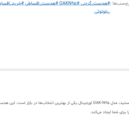
چسب‌ها :
#هدست_گردنی #OAKN95 #هدست_اقساطی #خرید_اقس
_بلوتوثی
 برای شما ایجاد می‌کند.