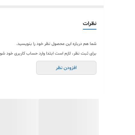
🔋 باتری قدرتمند 150 ساعت پخش مداوم
🎧 صدای HD با بیس عمیق و شفافیت بالا
🎤 میکروفون داخلی با حذف نویز محیط
نظرات
🔊 قابلیت تغییر صدا (Voice Change Mode) چندحالته
📶 بلوتوث نسخه V6.0 اتصال سریع و پایدار
شما هم درباره این محصول نظر خود را بنویسید.
📡 برد اتصال تا 15 متر بدون قطعی
برای ثبت نظر، لازم است ابتدا وارد حساب کاربری خود شوی
🔌 شارژ سریع Type-C
افزودن نظر
🏃‍♂️ طراحی سبک و مناسب ورزش، کار و استفاده روزمره
🛡️ اورجینال + یکسال گارانتی معتبر
💥 مناسب برای:
استفاده روزمره و تماس‌های طولانی
ورزش و باشگاه
رانندگی و سفرهای طولانی
هدیه خاص برای تولد، پارتنر و مناسبت‌ها 🎁