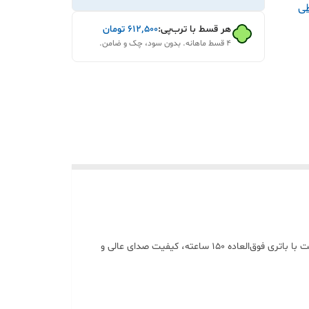
اطی
هر قسط با ترب‌پی:
۶۱۲٬۵۰۰
تومان
۴ قسط ماهانه. بدون سود، چک و ضامن.
به دنبال یک هدست گردنی حرفه‌ای، قدرتمند و همه‌کاره هستید، مدل OAK-N95 اورجینال یکی از بهترین انتخاب‌ها در بازار است. این هدست با باتری فوق‌العاده 150 ساعته، کیفیت صدای عالی و