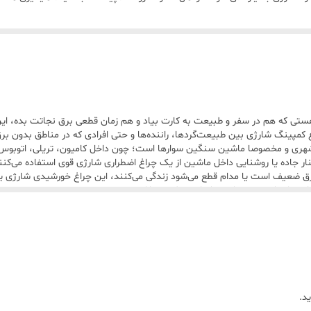
هستی که هم در سفر و طبیعت به کارت بیاد و هم زمان قطعی برق نجاتت بده، ا
کمپینگ شارژی بین طبیعت‌گردها، راننده‌ها و حتی افرادی که در مناطق بدون بر
ن شهری و مخصوصا ماشین سنگین سوارها است؛ چون داخل کامیون، تریلی، اتوبوس 
 کنار جاده یا روشنایی داخل ماشین از یک چراغ اضطراری شارژی قوی استفاده می‌
 برق ضعیف است یا مدام قطع می‌شود زندگی می‌کنند، این چراغ خورشیدی شارژی یک
ن استفاده کرد و همیشه روشنایی مطمئن داشت.
ل حمل می‌تواند برای روشنایی شبانه، دورهمی، حیاط، آلاچیق یا مواقع اضطراری عا
د.
عاشق طبیعت، کمپینگ، کوهنوردی، آفرود، سفر و ماهیگیری هستند هم یک انتخاب حرفه‌ای
کمپینگ حرفه‌ای هستند انتخابی عالی محسوب می‌شود. اگر به دنبال یک چراغ کمپ
یی دارد.
د.