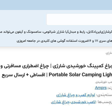
رشارژی
ایرپاد
کابل، رابط و مبدل
آیا شارژر شیائومی، سامسونگ و آیفون می‌تواند 
ضرورت استفاده گوشی های کلیدی در جامعه امروزی
ارژی
راغ کمپینگ خورشیدی شارژی | چراغ اضطراری مسافرتی و 
Portable Solar Camping Lig | اقساطی + ارسال سریع
مپ خورشیدی
ند:
Amprs
ته‌بندی
:
لوازم کمپ و چراغ شارژی
چسب‌ها :
لامپ خورشیدی
،
چراغ شارژی