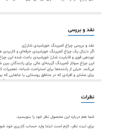
نجات‌دهنده باشد.
چرا این چراغ کمپینگ پرفروش شده؟
✔ نوردهی قوی و یکنواخت
نقد و بررسی
✔ شارژ با نور خورشید
نقد و بررسی چراغ کمپینگ خورشیدی شارژی
✔ مناسب قطعی برق و شرایط اضطراری
اگر دنبال یک چراغ کمپینگ خورشیدی حرفه‌ای و کاربردی 
✔ سبک و قابل حمل
نوردهی قوی و قابلیت شارژ خورشیدی باعث شده این چراغ 
این چراغ سولار کمپینگ گزینه‌ای عالی برای رانندگان بی
✔ مناسب چادر مسافرتی و کمپ
می‌کند. خیلی از راننده‌ها برای استراحت شبانه، تعمیرات
✔ طراحی مقاوم و حرفه‌ای
برای عشایر و افرادی که در مناطق روستایی یا جاهایی که
خورشید باعث می‌شود بدون نیاز دائمی به برق بتوان از آ
✔ مصرف برق کم
اگر باغ، ویلا یا زمین کشاورزی داری، این چراغ شارژی قاب
برای آویزان کردن داخل چادر، باغ یا خودرو بسیار راحت باش
✔ دسته فلزی برای آویز داخل چادر
نظرات
این چراغ کمپینگ LED برای کسانی که 
این چراغ شارژی مسافرتی برای افرادی که دنبال تجهیزات 
باعث شده در بین تجهیزات کمپینگ پرفروش قرار بگیرد.
مناسب برای
طبیعت کاربرد داشته باشد، این مدل ارزش خرید بسیار بالا
✔ رانندگان بین شهری
شما هم درباره این محصول نظر خود را بنویسید.
مناسب برای
✔ ماشین سنگین سوارها
برای ثبت نظر، لازم است ابتدا وارد حساب کاربری خود شوی
✔ عشایر و روستاها
کمپینگ و طبیعت‌گردی