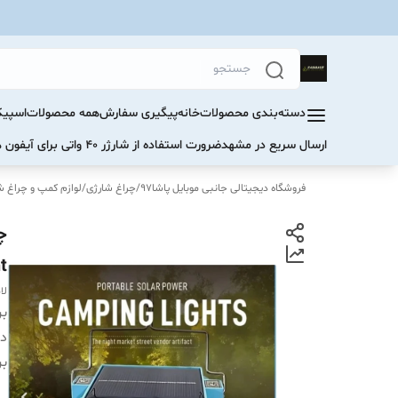
دسته‌بندی محصولات
خانه
پیگیری سفارش
همه محصولات
اسپیک
ارسال سریع در مشهد
ضرورت استفاده از شارژر ۴۰ واتی برای آیفون های سری ۱۷ و ۱۶
فروشگاه دیجیتالی جانبی موبایل پاشا97
/
چراغ شارژی
/
لوازم کمپ و چراغ ش
چ
ht
لا
بر
دس
بر