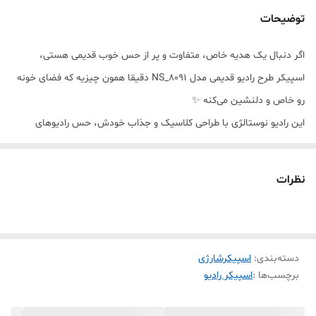
توضیحات
اگر دنبال یک هدیه خاص، متفاوت و پر از حس خوب قدیمی هستی،
اسپیکر طرح رادیو قدیمی مدل NS_8091 دقیقا همون چیزیه که فضای خونه
رو خاص و دلنشین می‌کنه ✨
این رادیو نوستالژی با طراحی کلاسیک و جذاب خودش، حس رادیوهای
قدیمی خاطره‌انگیز رو زنده می‌کنه اما داخلش امکانات مدرن و کاربردی قرار
گرفته؛ از اتصال بلوتوث گرفته تا شارژی بودن و پخش سه موج رادیویی.
نظرات
این اسپیکر رادیویی نوستالژی هم برای دکور خانه فوق‌العاده‌ست، هم برای
گوش دادن به موزیک، رادیو و پادکست.
اگر دنبال کادو برای خانه جدید، هدیه خانه نویی، کادو تولد یا هدیه خاص
دسته‌بندی
:
اسپیکرشارژی
برای عزیزانت هستی، این مدل یکی از متفاوت‌ترین انتخاب‌هاست 🎁
برچسب‌ها :
اسپیکر رادیو
ویژگی‌های اسپیکر طرح رادیو قدیمی NS_8091:
طراحی کلاسیک و نوستالژی جذاب