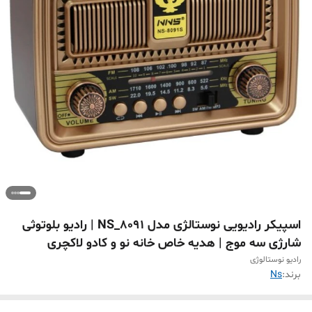
اسپیکر رادیویی نوستالژی مدل NS_8091 | رادیو بلوتوثی
شارژی سه موج | هدیه خاص خانه نو و کادو لاکچری
رادیو نوستالوژی
برند:
Ns