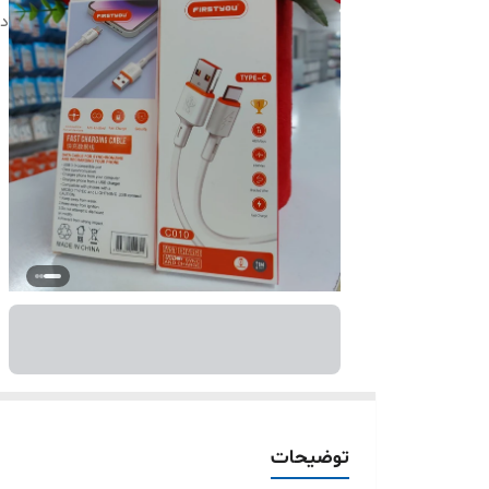
دس
توضیحات