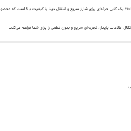
کابل تایپ‌سی یک متری دیتا دار برند Firstyou مدل Firstyou یک کابل حرفه‌ای برای شارژ سریع و انتقال دیتا
ه کیفیت و هویت متفاوت این کابل در میان کابل‌های معمولی بازار است.
وده و برای افرادی که دنبال کابل بادوام و سریع هستند یک انتخاب اقتصادی و ک
د.