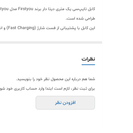
طراحی شده است.
این کابل با پشتیبانی از فست شارژ (Fast Charging) و انتقال اطلاعات پایدار، تجربه‌ای سریع و بدون قطعی را برای شما فراهم می‌کند.
جنس بدنه این کابل از سیلیکون ضخیم و مقاوم (Soft + Hard Silicone) ساخته شده که هم انعطاف‌پذیر است و هم در برابر کشیدگی، خم شدن و پارگی مقاومت بسیار بالایی دارد.
طراحی خاص سوکت نارنجی رنگ علاوه بر زیبایی، نشان‌دهند
این کابل مناسب استفاده روزمره، خودرو، محل کار و سفر ب
نظرات
✔ شارژ سریع (Fast Charge)
✔ انتقال دیتا پرسرعت
شما هم درباره این محصول نظر خود را بنویسید.
✔ بدنه سیلیکونی مقاوم و نرم
برای ثبت نظر، لازم است ابتدا وارد حساب کاربری خود شوی
✔ سوکت تقویت‌شده نارنجی
افزودن نظر
✔ طول استاندارد 1 متر
✔ مناسب سامسونگ و انواع گوشی‌های تایپ‌سی
⚡ ارسال سریع
💳 اقساطی