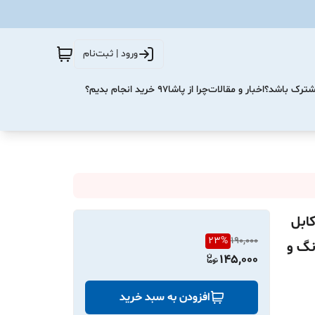
ورود | ثبت‌نام
مشترک باشد؟
اخبار و مقالات
چرا از پاشا۹۷ خرید انجام بدیم؟
 فست شارژ 1 متری مدل Firstyou | کابل
23
%
190,000
نگ و
145,000
افزودن به سبد خرید