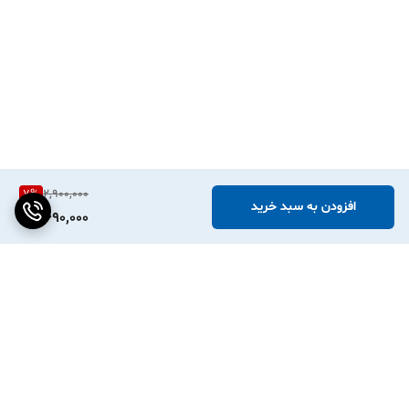
7
%
2,900,000
افزودن به سبد خرید
2,690,000
برگشت به بالا