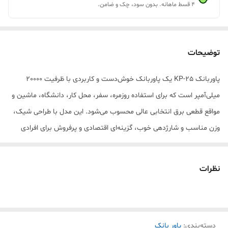
۴ قسط ماهانه. بدون سود، چک و ضامن.
توضیحات
پاوربانک KP-25 یک پاوربانک خوش‌دست و کاربردی با ظرفیت 20000
میلی‌آمپر است که برای استفاده روزمره، سفر، محل کار، دانشگاه، ماشین و
مواقع قطعی برق انتخابی عالی محسوب می‌شود. این مدل با طراحی شیک،
وزن مناسب و شارژدهی خوب، گزینه‌ای اقتصادی و پرفروش برای افرادی
است که دنبال پاوربانک با قیمت مناسب و کیفیت خوب هستند.
مناسب شارژ انواع گوشی‌های آیفون، سامسونگ، شیائومی، پوکو، ردمی،
نظرات
هواوی و حتی ایرپاد، ساعت هوشمند و اسپیکرهای شارژی.
دارای چندین خروجی کاربردی برای شارژ همزمان دستگاه‌ها و مناسب
استفاده روزانه، مسافرت، کوه، کمپینگ، دانشگاه و محل کار.
دسته‌بندی
:
پاور بانک
اگر دنبال یک پاوربانک ۲۰۰۰۰ با قیمت اقتصادی، شارژدهی خوب، ظاهر