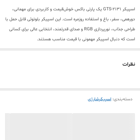
اسپیکر GTS-2131 یک پارتی باکس خوش‌قیمت و کاربردی برای مهمانی،
دورهمی، سفر، باغ و استفاده روزمره است. این اسپیکر بلوتوثی قابل حمل با
طراحی جذاب، نورپردازی RGB و صدای قدرتمند، انتخابی عالی برای کسانی
است که دنبال اسپیکر مهمونی با قیمت مناسب هستند.
پارتی باکس GTS 2131 از طریق بلوتوث به انواع گوشی سامسونگ،
شیائومی، آیفون و تبلت متصل می‌شود و قابلیت پخش موسیقی از طریق
نظرات
فلش USB، کارت حافظه، AUX و بلوتوث را دارد. باتری شارژی داخلی، حمل
آسان و کیفیت صدای خوب باعث شده این مدل جزو اسپیکرهای پرفروش
اقتصادی بازار باشد.
دسته‌بندی
:
اسپیکرشارژی
اگر دنبال اسپیکر بلوتوثی قوی، اسپیکر رقص نور دار، اسپیکر شارژی،
اسپیکر چمدانی یا اسپیکر قابل حمل برای جشن و تولد هستید، GTS-2131
می‌تواند انتخاب مناسبی باشد. این اسپیکر برای استفاده در خانه، مغازه،
باشگاه، سفر و فضای باز کاملاً کاربردی است.
خرید اقساطی اسپیکر GTS-2131 با ارسال سریع، کیفیت صدای مناسب،