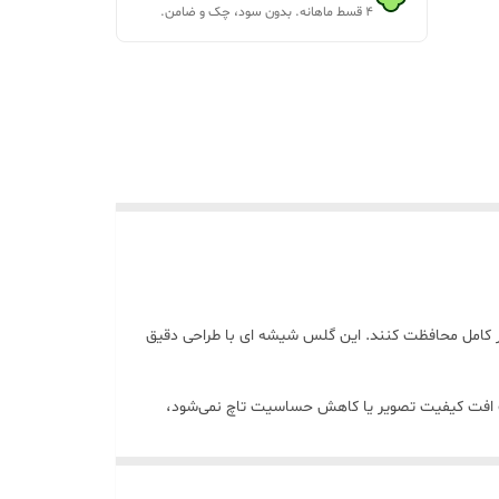
۴ قسط ماهانه. بدون سود، چک و ضامن.
 خود به‌طور کامل محافظت کنند. این گلس شیشه ای با طراحی دقیق
فاف است و باعث افت کیفیت تصویر یا کاهش حساسیت تاچ نمی‌شود،
لایه آنتی استاتیک و ضد چربی باعث می‌شود اثر انگشت و لکه کمتر روی صفحه دیده شود و نمایشگر همیشه تمیز بماند. طراحی فول چسب به همراه لبه‌های خمیده 5D نصب آسان، بدون حباب و