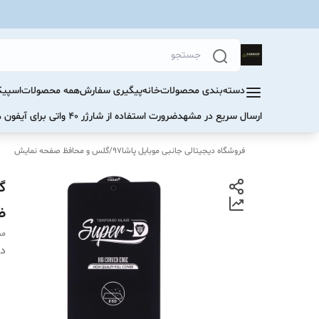
دسته‌بندی محصولات
خانه
پیگیری سفارش
همه محصولات
اسپیک
ارسال سریع در مشهد
ضرورت استفاده از شارژر ۴۰ واتی برای آیفون های سری ۱۷ و ۱۶
فروشگاه دیجیتالی جانبی موبایل پاشا97
/
گلس و محافظ صفحه نمایش
ضربه
مح
دس