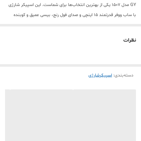
GY مدل 1507 یکی از بهترین انتخاب‌ها برای شماست. این اسپیکر شارژی
با ساب ووفر قدرتمند 15 اینچی و صدای فول رنج، بیسی عمیق و کوبنده
تولید می‌کند و فضای مهمانی را کاملاً حرفه‌ای و هیجان‌انگیز می‌کند.
اسپیکر GY-1507 مجهز به رقص نور RGB جذاب بوده که هنگام پخش
نظرات
موزیک جلوه فوق‌العاده‌ای ایجاد می‌کند و گزینه‌ای عالی برای پارتی، جشن
تولد، باغ، ویلا، مراسم و دورهمی دوستانه محسوب می‌شود. وجود
میکروفون بیسیم همراه دستگاه باعث شده برای خوانندگی، karaoke،
دسته‌بندی
:
اسپیکرشارژی
اجرای زنده و مراسم نیز کاربردی باشد.
این اسپیکر حرفه‌ای از بلوتوث، فلش USB، کارت حافظه مموری، AUX،
ورودی میکروفون و ورودی ساز پشتیبانی می‌کند تا بدون محدودیت
موسیقی مورد علاقه‌تان را پخش کنید. همچنین قابلیت اتصال به برق 12
ولت مستقیم یا باتری ماشین، این مدل را به یک اسپیکر عالی برای سفر،
کمپ، باغ و استفاده بیرون از خانه تبدیل کرده است.
پنل حرفه‌ای تنظیم صدا با ولوم‌های جداگانه برای بیس، تریبل، اکو و تنظیم