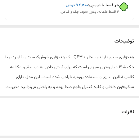
هر قسط با ترب‌پی:
۷۲٬۵۰۰
تومان
۴ قسط ماهانه. بدون سود، چک و ضامن.
توضیحات
هندزفری سیم دار لنوو مدل QF310 یک هندزفری خوش‌کیفیت و کاربردی با
جک 3.5 میلی‌متری سوزنی است که برای گوش دادن به موسیقی، مکالمه،
کلاس آنلاین، بازی و استفاده روزمره طراحی شده است. این مدل دارای
میکروفون داخلی و کلید کنترل ولوم صدا بوده و به راحتی می‌توانید مدیریت
تماس و موسیقی را انجام دهید.
کیفیت صدای شفاف، بیس مناسب و طراحی راحت باعث شده هندزفری
نظرات
Lenovo QF310 انتخابی عالی برای استفاده طولانی مدت باشد. این
هندزفری با انواع گوشی‌های سامسونگ، شیائومی، هواوی، لپ‌تاپ، تبلت و
دستگاه‌های دارای جک 3.5 میلی‌متری سازگار است.