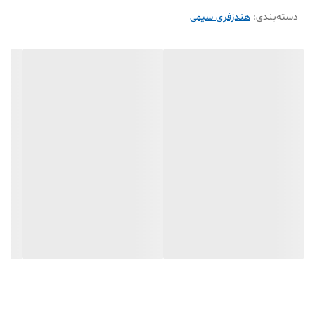
ویژگی‌ها:
دسته‌بندی
:
هندزفری سیمی
هندزفری سیم دار لنوو QF310
جک 3.5 میلی‌متری سوزنی
دارای میکروفون مکالمه
دارای کنترل ولوم صدا
کیفیت صدای شفاف و قوی
مناسب موسیقی و تماس
طراحی راحت و سبک
سازگار با گوشی و لپ‌تاپ
ارسال سریع
امکان خرید اقساطی