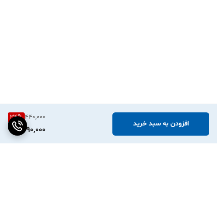
34
%
440,000
افزودن به سبد خرید
290,000