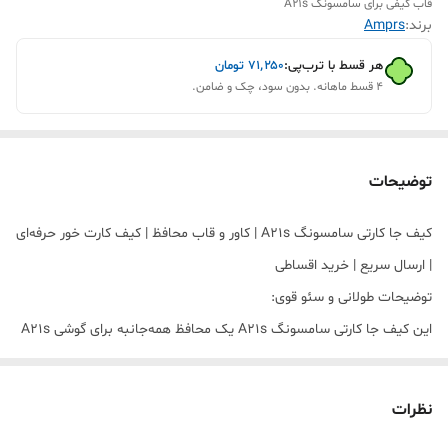
قاب کیفی برای سامسونگ A21s
برند:
Amprs
هر قسط با ترب‌پی:
۷۱٬۲۵۰
تومان
۴ قسط ماهانه. بدون سود، چک و ضامن.
توضیحات
کیف جا کارتی سامسونگ A21s | کاور و قاب محافظ | کیف کارت خور حرفه‌ای
| ارسال سریع | خرید اقساطی
توضیحات طولانی و سئو قوی:
این کیف جا کارتی سامسونگ A21s یک محافظ همه‌جانبه برای گوشی A21s
است که همزمان نقش کاور، قاب و محافظ حرفه‌ای را ایفا می‌کند. با این
کیف محافظ گوشی سامسونگ A21s، گوشی شما از خط و خش، ضربه،
نظرات
افتادن و آسیب‌های روزمره در امان خواهد بود.