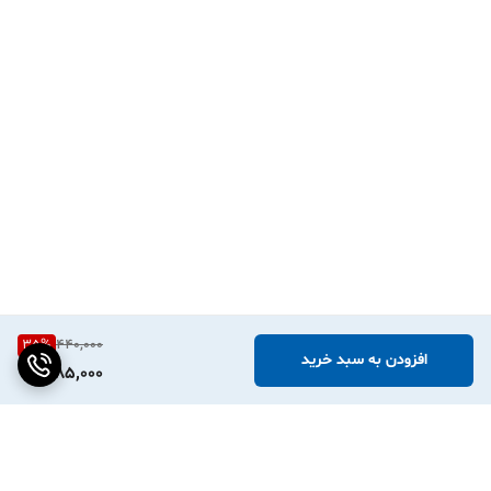
35
%
440,000
افزودن به سبد خرید
285,000