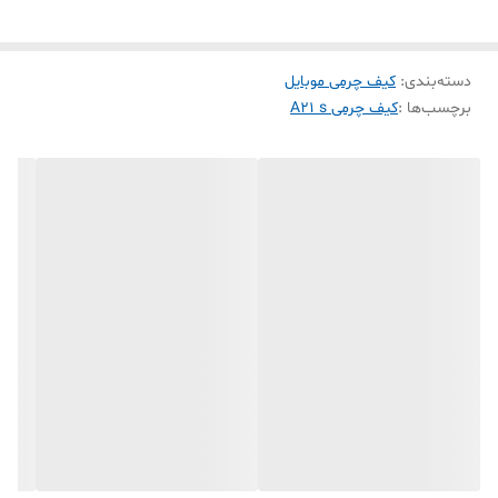
جنس مقاوم و بادوام این کاور سامسونگ A21s باعث می‌شود که علاوه بر
محافظت کامل A21s، استفاده طولانی مدت بدون تغییر شکل یا کاهش
دسته‌بندی
:
کیف چرمی موبایل
کیفیت امکان‌پذیر باشد. طراحی هوشمندانه این کیف کارت خور سامسونگ
برچسب‌ها :
کیف چرمی A21 s
به شما اجازه می‌دهد کارت‌های بانکی، کارت شناسایی و سایر کارت‌های مهم
خود را همیشه همراه داشته باشید، بدون اینکه حجیم یا سنگین شود.
این قاب و کاور محافظ A21s نصب آسان دارد و دسترسی کامل به دکمه‌ها و
پورت‌های گوشی را بدون محدودیت فراهم می‌کند. با داشتن این کیف، شما
یک محافظ حرفه‌ای، کاور شیک، قاب مقاوم و کیف کارت خور برای A21s
خواهید داشت که تجربه‌ای امن و راحت برای استفاده روزانه گوشی شما
ایجاد می‌کند.