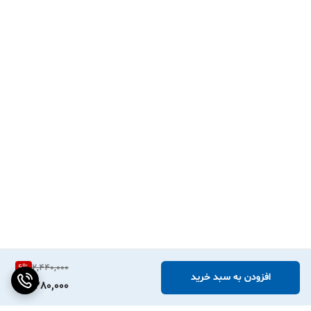
6
%
2,440,000
افزودن به سبد خرید
2,280,000