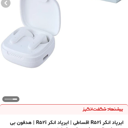
ایرپاد انکر R52i اقساطی | ایرپاد انکر R52i | هدفون بی