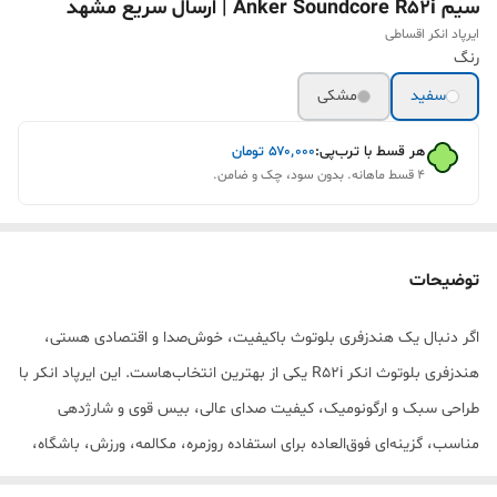
سیم Anker Soundcore R52i | ارسال سریع مشهد
ایرپاد انکر اقساطی
رنگ
سفید
مشکی
هر قسط با ترب‌پی:
۵۷۰٬۰۰۰
تومان
۴ قسط ماهانه. بدون سود، چک و ضامن.
توضیحات
اگر دنبال یک هندزفری بلوتوث باکیفیت، خوش‌صدا و اقتصادی هستی،
هندزفری بلوتوث انکر R52i یکی از بهترین انتخاب‌هاست. این ایرپاد انکر با
طراحی سبک و ارگونومیک، کیفیت صدای عالی، بیس قوی و شارژدهی
مناسب، گزینه‌ای فوق‌العاده برای استفاده روزمره، مکالمه، ورزش، باشگاه،
پیاده‌روی، گیم و گوش دادن به موسیقی است.