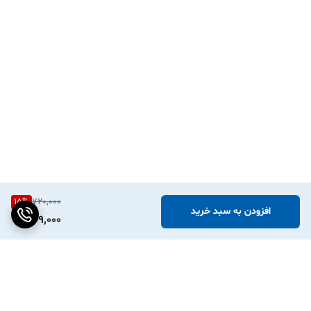
15
%
720,000
افزودن به سبد خرید
609,000