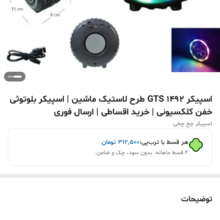
اسپیکر GTS 1492 طرح لاستیک ماشین | اسپیکر بلوتوثی
خفن کلکسیونی | خرید اقساطی | ارسال فوری
اسپیکر چخ چخی
هر قسط با ترب‌پی:
۳۱۲٬۵۰۰
تومان
۴ قسط ماهانه. بدون سود، چک و ضامن.
توضیحات