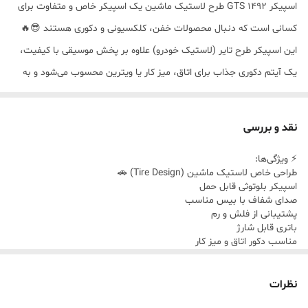
اسپیکر GTS 1492 طرح لاستیک ماشین یک اسپیکر خاص و متفاوت برای
کسانی است که دنبال محصولات خفن، کلکسیونی و دکوری هستند 😎🔥
این اسپیکر طرح تایر (لاستیک خودرو) علاوه بر پخش موسیقی با کیفیت،
یک آیتم دکوری جذاب برای اتاق، میز کار یا ویترین محسوب می‌شود و به
خاطر طراحی خاصش بین ماشین‌بازها خیلی محبوب شده 🚗
💥 مهم‌تر از همه: این محصول به صورت فروش اقساطی اسپیکر GTS 1492
نقد و بررسی
ارائه می‌شود، یعنی بدون فشار مالی می‌توانی یک اسپیکر خاص و متفاوت
⚡ ویژگی‌ها:
داشته باشی.
طراحی خاص لاستیک ماشین (Tire Design) 🚗
اگر دنبال این‌ها هستی 👇
اسپیکر بلوتوثی قابل حمل
صدای شفاف با بیس مناسب
✔️ اسپیکر طرح لاستیک ماشین
پشتیبانی از فلش و رم
✔️ اسپیکر خفن و خاص
باتری قابل شارژ
مناسب دکور اتاق و میز کار
✔️ اسپیکر کلکسیونی دکوری
سبک و جمع‌وجور
💥 مزایا:
✔️ اسپیکر قابل حمل بلوتوثی
فروش اقساطی اسپیکر خفن و خاص 💳
نظرات
✔️ اسپیکر اقساطی ارزان و اقتصادی
ارسال فوری مشهد 🚀