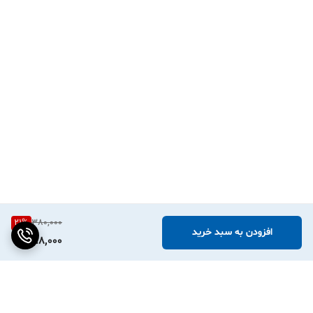
21
%
380,000
افزودن به سبد خرید
298,000