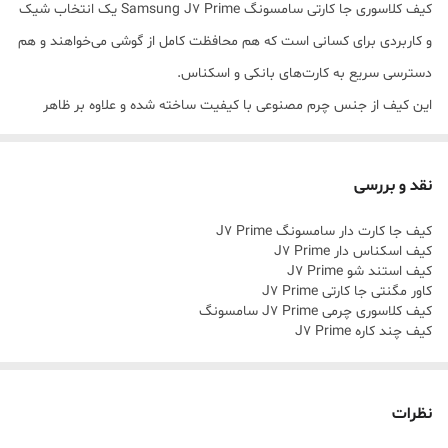
کیف کلاسوری جا کارتی سامسونگ Samsung J7 Prime یک انتخاب شیک
و کاربردی برای کسانی است که هم محافظت کامل از گوشی می‌خواهند و هم
دسترسی سریع به کارت‌های بانکی و اسکناس.
این کیف از جنس چرم مصنوعی با کیفیت ساخته شده و علاوه بر ظاهر
زیبا، مقاومت خوبی در برابر خط و خش و ضربه دارد. طراحی کلاسوری آن
باعث می‌شود گوشی به صورت کامل از جلو و پشت محافظت شود.
نقد و بررسی
داخل کیف چند جای کارت تعبیه شده تا بتوانید کارت بانکی، کارت ملی یا
کیف جا کارت دار سامسونگ J7 Prime
کارت‌های ضروری خود را همیشه همراه داشته باشید. همچنین یک بخش
کیف اسکناس دار J7 Prime
مخصوص اسکناس دارد که آن را به یک کیف کامل روزمره تبدیل می‌کند.
کیف استند شو J7 Prime
کاور مگنتی جا کارتی J7 Prime
قابلیت استند شدن این محصول باعث می‌شود بتوانید به راحتی فیلم
کیف کلاسوری چرمی J7 Prime سامسونگ
ببینید، تماس تصویری برقرار کنید یا در حالت راحت‌تری از گوشی استفاده
کیف چند کاره J7 Prime
کنید.
اقساطی کیف J7 Prime
خرید اقساطی کیف سامسونگ J7 Prime
قفل مگنتی (آهنربایی) نیز باعث می‌شود کیف به خوبی بسته بماند و
ارسال سریع کیف J7 Prime
نظرات
امنیت کارت‌ها و گوشی حفظ شود.
کیف جا کارتی ارزان J7 Prime