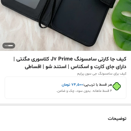
کیف جا کارتی سامسونگ J7 Prime کلاسوری مگنتی |
دارای جای کارت و اسکناس | استند شو | اقساطی
کیف برای سامسونگ جی سون پرایم
هر قسط با ترب‌پی:
۷۴٬۵۰۰
تومان
۴ قسط ماهانه. بدون سود، چک و ضامن.
توضیحات