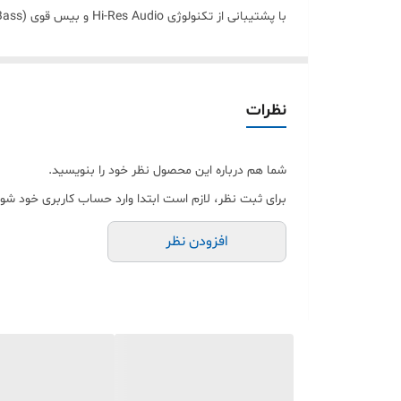
iOS (آیفون، سامسونگ، شیائومی) و مصرف بهینه باتری، این ایرپاد رو به یه انتخاب عالی تبدیل کرده.
این محصول مناسب برای استفاده روزمره، ورزش، تماس‌های کاری و حتی
💥 فروش ویژه در فروشگاه پاشا۹۷
نظرات
💳 امکان خرید اقساطی
🚀 ارسال سریع در مشهد و سراسر کشور
شما هم درباره این محصول نظر خود را بنویسید.
برای ثبت نظر، لازم است ابتدا وارد حساب کاربری خود شوی
افزودن نظر