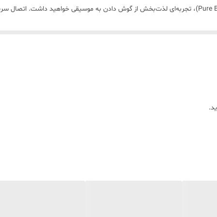
با پشتیبانی از تکنولوژی Hi-Res Audio و بیس قوی (Pure Bass)، تجربه‌ای لذت‌بخش از گوش دادن به موسیقی 
 گیمینگ سبک هست. اگر دنبال یک ایرپاد ارزان، شیک، با کیفیت و اقتصادی هستی، DL29 یکی از
د.