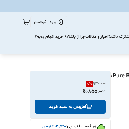
ورود | ثبت‌نام
مشترک باشد؟
اخبار و مقالات
چرا از پاشا۹۷ خرید انجام بدیم؟
ایرپاد بی‌سیم مدل DL29 | صدای Hi-Res، بیس قوی Pure Bass،
8
%
930,000
855,000
افزودن به سبد خرید
هر قسط با ترب‌پی:
۲۱۳٬۷۵۰
تومان