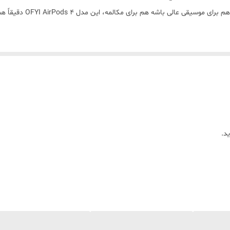
باشه هم برای مکالمه، این مدل OFYI AirPods 4 دقیقاً همونه که میخوای 🔥
د.