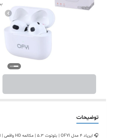
بر
توضیحات
🎧 ایرپاد ۴ مدل OFYI | بلوتوث 5.3 | مکالمه HD واقعی | اقساطی + ارسال سریع