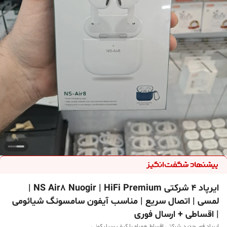
ایرپاد ۴ شرکتی NS Air8 Nuogir | HiFi Premium |
لمسی | اتصال سریع | مناسب آیفون سامسونگ شیائومی
| اقساطی + ارسال فوری
ایرپاد فور جدید شرکتی اقساط همراه با کیف سیلیکونی