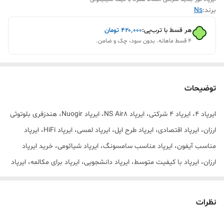
برند:
Ns
هر قسط با ترب‌پی:
۴۲۰٬۰۰۰
تومان
۴ قسط ماهانه. بدون سود، چک و ضامن.
توضیحات
ایرپاد ۴، ایرپاد 4 شرکتی، ایرپاد NS Air8، ایرپاد Nuogir، هندزفری بلوتوثی
ارزان، ایرپاد اقتصادی، ایرپاد طرح اپل، ایرپاد لمسی، ایرپاد HiFi، ایرپاد
مناسب آیفون، ایرپاد مناسب سامسونگ، ایرپاد شیائومی، خرید ایرپاد
ارزان، ایرپاد با کیفیت متوسط، ایرپاد دانشجویی، ایرپاد برای مکالمه، ایرپاد
برای موزیک، ایرپاد کیس دار، ایرپاد سبک، ایرپاد جدید، ایرپاد 2024، ایرپاد
قیمت مناسب، هندزفری بیسیم ارزان، ایرپاد اقساطی، خرید ایرپاد قسطی،
نظرات
ایرپاد مشهد، فروش عمده ایرپاد، پخش ایرپاد