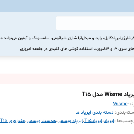
رشارژی
ایرپاد
کابل، رابط و مبدل
آیا شارژر شیائومی، سامسونگ و آیفون می‌تواند 
ضرورت استفاده گوشی های کلیدی در جامعه امروزی
اد Wisme مدل T15
ند:
Wisme
ته‌بندی
:
دسته بندی ایرپاد ها
چسب‌ها :
ایرپاد
،
ایرپادT15
،
ایرپاد ویسمی
،
هدست ویسمی
،
هندزفری T15