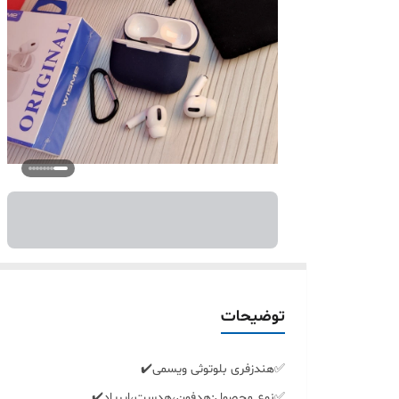
توضیحات
✅️هندزفری بلوتوثی ویسمی✔️
✅️نوع محصول:هدفون،هدست،ایرپاد✔️