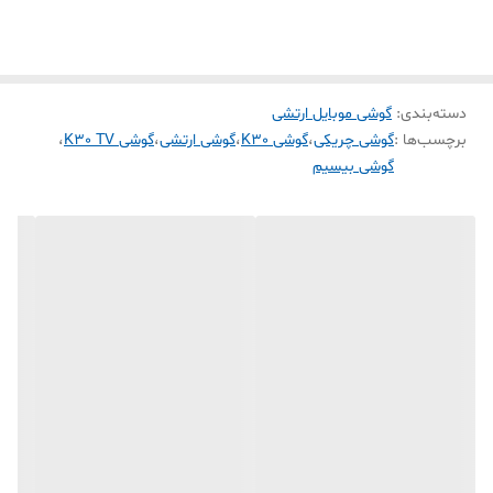
✅️وزن:300✔️
✅️حافظه داخلی:32مگابایت✔️
✅️نوع پردازنده - CPU:مالتی مدیا✔️
✅️ RAM حافظه:32mb✔️
دسته‌بندی
:
گوشی موبایل ارتشی
برچسب‌ها :
گوشی چریکی
،
گوشی K30
،
گوشی ارتشی
،
گوشی K30 TV
،
✅️سایزصفحه نمایش:2.4اینچ✔️
گوشی بیسیم
✅️دوربین پشت:2مگاپیکسل✔️
✅️ظرفیت باتری:22000 میلی آمپر✔️
✅️پشتیبانی ازکارت حافظه:دارد✔️
✅️صددرصد ضدآب(تماس سطحی)ضدضربه✔️
✅️دارای آنتن تقویتی✔️
✅️مجهز به غلاف کمری✔️
✅️قابلیت نصب روی کمربند،کوله وشلوار✔️
✅️پشتیبانی اززبان فارسی:دارد✔️
✅️ویژگی باتری:استفاده به عنوان پاوربانک✔️