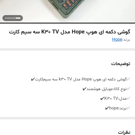
گوشی دکمه ای هوپ Hope مدل K30 TV سه سیم کارت
برند:
Hope
توضیحات
✅️گوشی دکمه ای هوپ Hope مدل k30 TV سه سیم‌کارت✔️
✅️نوع کالا:موبایل هوشمند✔️
✅️مدل:K30 TV✔️
✅️برند:hope✔️
✅️ساختاربدنه:پلاستیک فشرده ومقاوم✔️
✅️تعداد سیم کارت:3سیم کارته✔️
نظرات