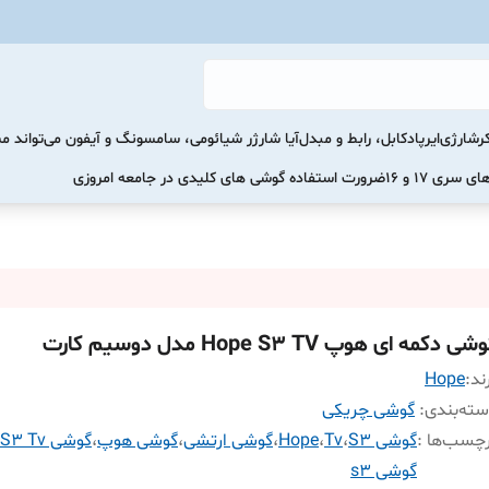
رشارژی
ایرپاد
کابل، رابط و مبدل
آیا شارژر شیائومی، سامسونگ و آیفون می‌تواند 
ضرورت استفاده گوشی های کلیدی در جامعه امروزی
ی دکمه ای هوپ Hope S3 TV مدل دوسیم کارت
ند:
Hope
ته‌بندی
:
گوشی چریکی
چسب‌ها :
گوشی S3
،
Tv
،
Hope
،
گوشی ارتشی
،
گوشی هوپ
،
گوشی Hope S3 Tv
گوشی s3