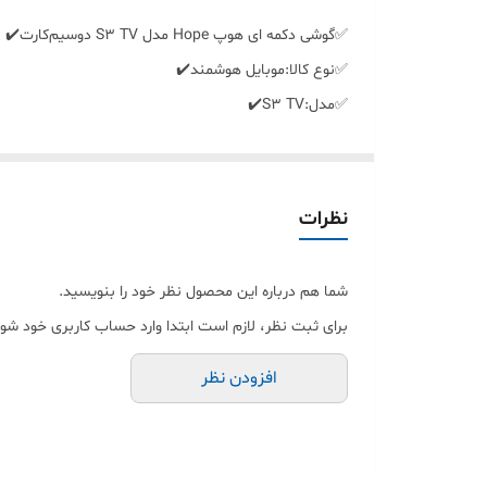
✅️گوشی دکمه ای هوپ Hope مدل S3 TV دوسیم‌کارت✔️
✅️نوع کالا:موبایل هوشمند✔️
✅️مدل:S3 TV✔️
✅️برند:hope✔️
✅️ساختاربدنه:پلاستیک فشرده مرغوب ومقاوم✔️
✅️رنگ:مشکی✔️
نظرات
✅️تعداد سیم کارت:2سیم کارته✔️
✅️وزن:300✔️
شما هم درباره این محصول نظر خود را بنویسید.
✅️حافظه داخلی:32mb✔️
برای ثبت نظر، لازم است ابتدا وارد حساب کاربری خود شوی
✅️نوع پردازنده - CPU:مالتی مدیا✔️
افزودن نظر
✅️ RAM حافظه:32✔️
✅️سایزصفحه نمایش:2.4اینچ✔️
✅️دوربین پشت:2مگاپیکسل✔️