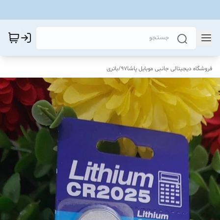
فروشگاه دیجیتالی جانبی موبایل پاشا97
/
باتری