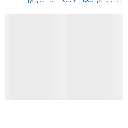
برچسب‌ها :
باتری سکه ایی
،
باتری ماشین حساب
،
باطری ترازو