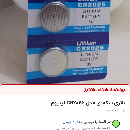
باتری سکه ای مدل CR2025 لیتیوم
برند:
لیتیوم
هر قسط با ترب‌پی:
۲۱٬۲۵۰
تومان
۴ قسط ماهانه. بدون سود، چک و ضامن.