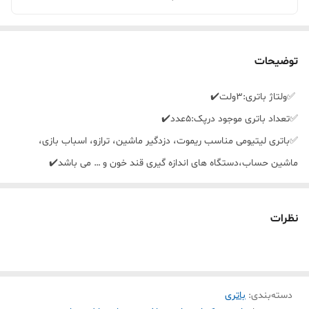
توضیحات
✅️ولتاژ باتری:3ولت✔️
✅️تعداد باتری موجود درپک:5عدد✔️
✅️باتری لیتیومی مناسب ریموت، دزدگیر ماشین، ترازو، اسباب بازی،
ماشین حساب،دستگاه های اندازه گیری قند خون و … می باشد✔️
✅️پشتیبانی ازماندگاری طولانی مدت✔️
نظرات
دسته‌بندی
:
باتری