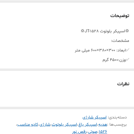
توضیحات
💢اسپیکر بلوتوث JT-1528💢
مشخصات:
✅ابعاد: 300×380×600 میلی متر
✅وزن:4500 گرم
✅نوع اتصال: بی سیم و باسیم
✅ورودی:USB,AUX,TF CART,بلوتوث و میکروفون با سیم و بی سیم
نظرات
✅دارای رادیو اف ام و نمایشگر دیجیتال
✅دارای ریموت کنترل و حالت X-BASS
✅دارای رقص نور در پنل جلو RGB LED
دسته‌بندی
:
اسپیکر شارژی
✅اقلام همراه:کنترل،میکروفون،آداپتور شارژ
برچسب‌ها :
هدیه
،
اسپیکر باغ
،
اسپیکر بلوتوث
،
شارژی
،
کادو مناسب
،
1526
،
صوتی
،
رقص نور