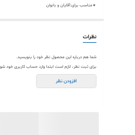
🔸مناسب برای:آقایان و بانوان
🔸تعداد بند:7 بند سیلیکونی
🔸محتویات پک:ساعت هوشمند سری اولترا ، میکروفون و اس
نظرات
کیفیتی برخوردار است. یک میکروفون بیسیم نیز داخل پک قر
دریافت اعلان و پیامک، پخش موزیک، مجهز بودن به سنسور
شما هم درباره این محصول نظر خود را بنویسید.
ویژه این ساعت هوشمند می باشد. این ساعت از طریق شارژ
برای ثبت نظر، لازم است ابتدا وارد حساب کاربری خود شوی
افزودن نظر