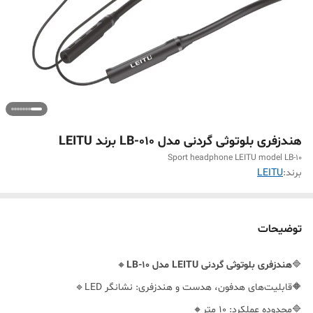
هندزفری بلوتوثی گردنی مدل LB-010 برند LEITU
Sport headphone LEITU model LB-10
برند:
LEITU
توضیحات
🔷️
هندزفری
بلوتوثی
گردنی
LEITU
مدل
LB-10
🔸️
🔶️قابلیت‌های هدفون، هدست و هندزفری: نشانگر LED🔹️
🔷️محدوده عملکرد: 10 متر🔸️