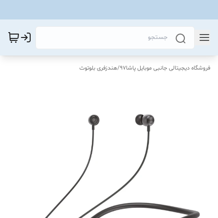
فروشگاه دیجیتالی جانبی موبایل پاشا97
/
هندزفری بلوتوث