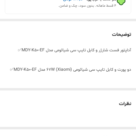
۴ قسط ماهانه. بدون سود، چک و ضامن.
توضیحات
آداپتور فست شارژر و کابل تایپ سی شیائومی مدل MDY-K50-EF✅
دو پورت و کابل تایپ سی شیائومی (Xiaomi) 67W مدل MDY-K50-EF✅
سه پین | دو پورت USB-A و USB-C | کیفیت عالی | فست شارژ | جریان
خروجی 67 وات | دارای فناوری Qualcomm 3.0 | به همراه کابل تایپ سی✅
نظرات
XIAOMI 67W Adapter✅