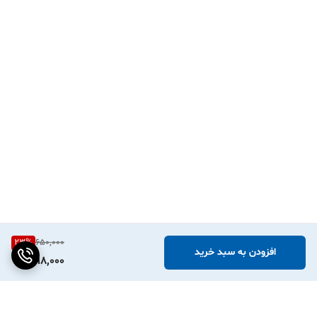
23
%
650,000
افزودن به سبد خرید
498,000