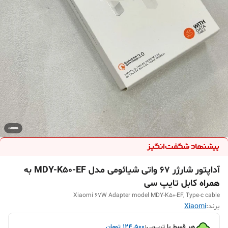
آداپتور شارژر ۶۷ واتی شیائومی مدل MDY-K50-EF به
همراه کابل تایپ سی
Xiaomi 67W Adapter model MDY-K50-EF, Type-c cable
برند:
Xiaomi
هر قسط با ترب‌پی:
۱۲۴٬۵۰۰
تومان