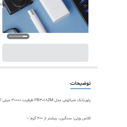
بر
توضیحات
پاوربانک شیائومی مدل PB3018ZM ظرفیت 30000 میلی آمپر ساعت✅
کلاس وزنی: سنگین، بیشتر از ۴۰۰ گرم✅