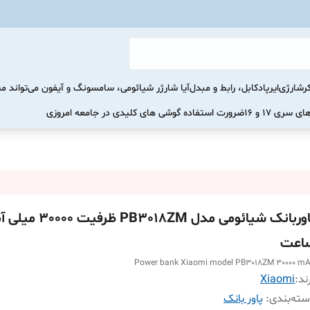
رشارژی
ایرپاد
کابل، رابط و مبدل
آیا شارژر شیائومی، سامسونگ و آیفون می‌تواند 
ضرورت استفاده گوشی های کلیدی در جامعه امروزی
پاوربانک شیائومی مدل PB3018ZM ظرفیت
اعت
Power bank Xiaomi model PB3018ZM 30000 m
ند:
Xiaomi
ته‌بندی
:
پاور بانک