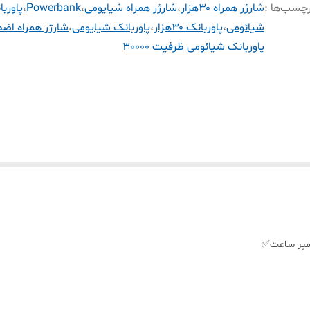
چسب‌ها :
شارژر همراه ۳۰هزار
،
شارژر همراه شیایومی
،
Powerbank
،
پاورب
شیائومی
،
پاوربانک ۳۰هزار
،
پاوربانک شیایومی
،
شارژر همراه اضط
پاوربانک شیائومی ظرفیت 30000