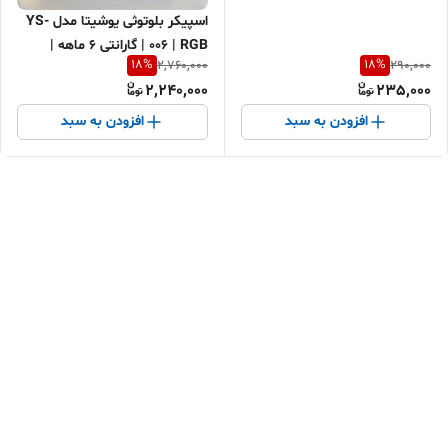
کابل مقاوم | اقساطی + ارسال
اسپیکر بلوتوثی یوشیتا مدل YS-
سریع
006 | RGB | گارانتی ۶ ماهه |
18
%
18
%
2,760,000
290,000
اقساطی
2,240,000
235,000
افزودن به سبد
افزودن به سبد