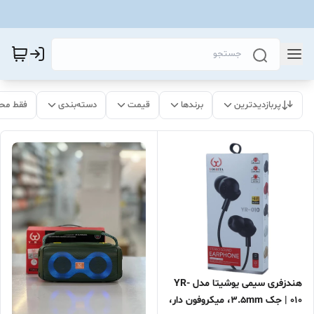
پربازدیدترین
برندها
قیمت
دسته‌بندی
فقط مح
هندزفری سیمی یوشیتا مدل YR-
010 | جک 3.5mm، میکروفون دار،