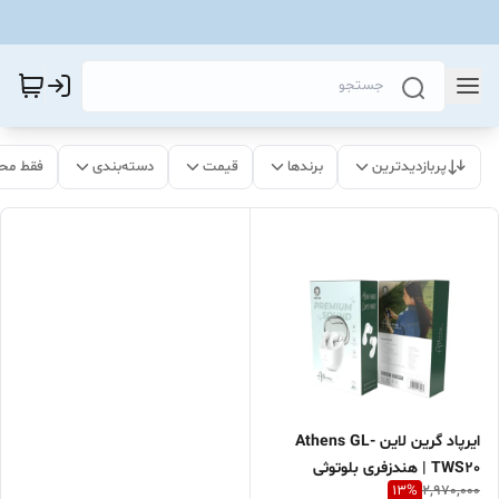
پربازدیدترین
برندها
قیمت
دسته‌بندی
فقط مح
ایرپاد گرین لاین Athens GL-
TWS20 | هندزفری بلوتوثی
13
%
2,970,000
Green Lion | ایرپاد اقساطی با