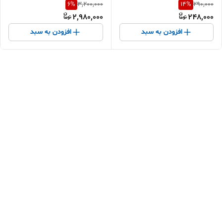
6
%
14
%
3,200,000
290,000
نوکیا 105 106 (ویتنامی) +
2,980,000
248,000
مدل‌های قدیمی | فروش اقساطی
افزودن به سبد
افزودن به سبد