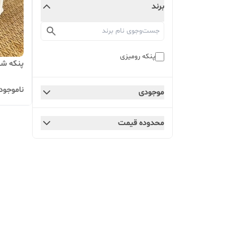
برند
پنکه رومیزی
پنکه شا
ناموجود
موجودی
محدوده قیمت