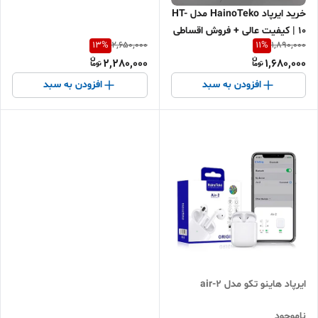
خرید ایرپاد HainoTeko مدل HT-
10 | کیفیت عالی + فروش اقساطی
13
%
11
%
2,650,000
1,890,000
2,280,000
1,680,000
افزودن به سبد
افزودن به سبد
ایرپاد هاینو تکو مدل air-2
ناموجود