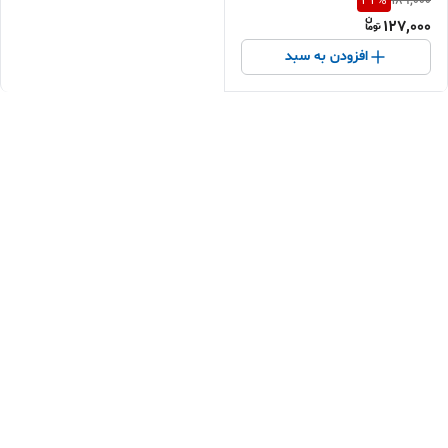
32
%
189,000
127,000
افزودن به سبد