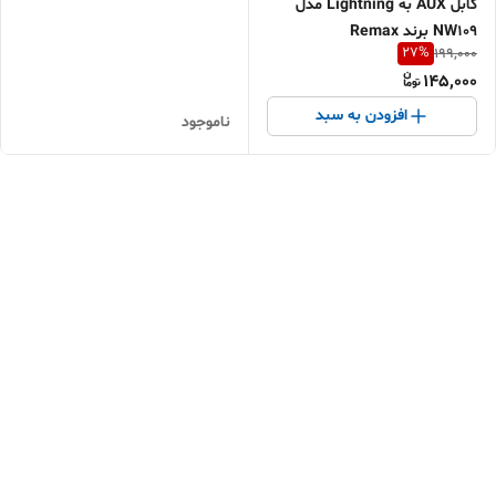
کابل AUX به Lightning مدل
NW109 برند Remax
27
%
199,000
145,000
افزودن به سبد
ناموجود